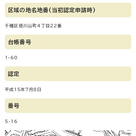
区域の地名地番(当初認定申請時)
千種区徳川山町4丁目22番
台帳番号
1-60
認定
平成15年7月8日
番号
5-16