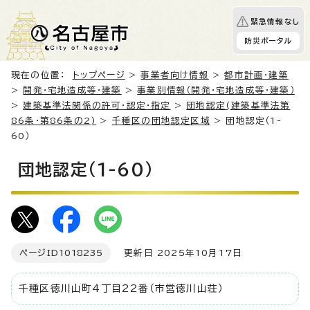
緊急情報なし
防災ポータル
現在の位置：
トップページ
>
事業者向け情報
>
都市計画・建築
>
開発・宅地造成等・建築
>
事業別情報（開発・宅地造成等・建築）
>
建築基準法関係の許可・認定・指定
>
団地認定(建築基準法第
86条・第86条の2)
>
千種区の団地認定区域
> 団地認定（1-
60）
団地認定（1-60）
ページID
1018235
更新日 2025年10月17日
千種区徳川山町4丁目22番（市営徳川山荘）