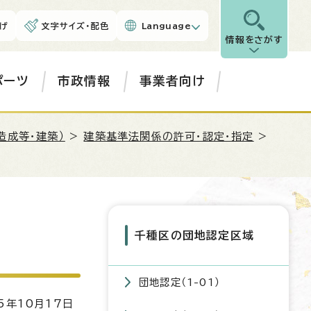
げ
文字サイズ・配色
Language
情報をさがす
ポーツ
市政情報
事業者向け
造成等・建築）
>
建築基準法関係の許可・認定・指定
>
千種区の団地認定区域
団地認定（1-01）
5年10月17日