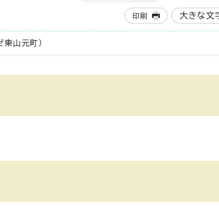
大きな文
印刷
ゼ東山元町）