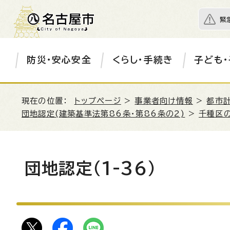
緊
防災・安心安全
くらし・手続き
子ども・
現在の位置：
トップページ
>
事業者向け情報
>
都市
団地認定(建築基準法第86条・第86条の2)
>
千種区
団地認定（1-36）