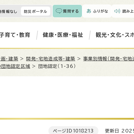
質問する
ふりがな
読み上
急情報なし
防災ポータル
子育て・教育
健康・医療・福祉
観光・文化・ス
計画・建築
>
開発・宅地造成等・建築
>
事業別情報（開発・宅地
の団地認定区域
> 団地認定（1-36）
ページID
1018213
更新日 202