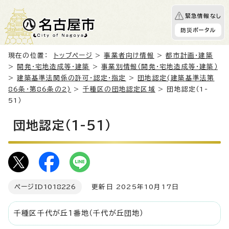
緊急情報なし
防災ポータル
現在の位置：
トップページ
>
事業者向け情報
>
都市計画・建築
>
開発・宅地造成等・建築
>
事業別情報（開発・宅地造成等・建築）
>
建築基準法関係の許可・認定・指定
>
団地認定(建築基準法第
86条・第86条の2)
>
千種区の団地認定区域
> 団地認定（1-
51）
団地認定（1-51）
ページID
1018226
更新日 2025年10月17日
千種区千代が丘1番地（千代が丘団地）