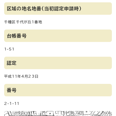
区域の地名地番(当初認定申請時)
千種区千代が丘1番地
台帳番号
1-51
認定
平成11年4月23日
番号
2-1-11