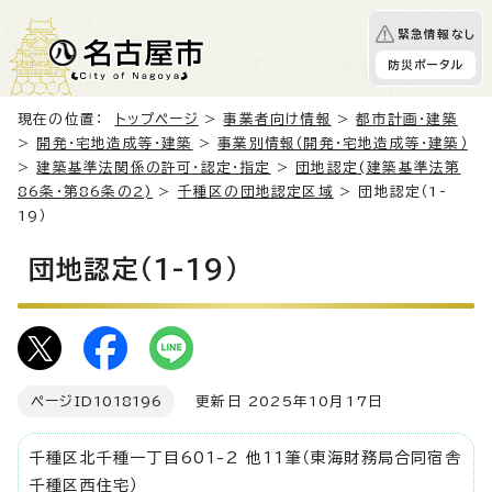
緊急情報なし
防災ポータル
現在の位置：
トップページ
>
事業者向け情報
>
都市計画・建築
>
開発・宅地造成等・建築
>
事業別情報（開発・宅地造成等・建築）
>
建築基準法関係の許可・認定・指定
>
団地認定(建築基準法第
86条・第86条の2)
>
千種区の団地認定区域
> 団地認定（1-
19）
団地認定（1-19）
ページID
1018196
更新日 2025年10月17日
千種区北千種一丁目601-2 他11筆（東海財務局合同宿舎
千種区西住宅）