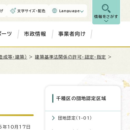
げ
文字サイズ・配色
Language
情報をさがす
ポーツ
市政情報
事業者向け
造成等・建築）
>
建築基準法関係の許可・認定・指定
>
千種区の団地認定区域
団地認定（1-01）
5年10月17日