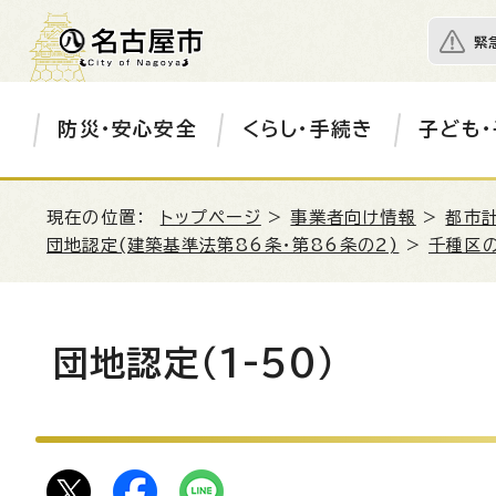
緊
防災・安心安全
くらし・手続き
子ども・
現在の位置：
トップページ
>
事業者向け情報
>
都市
団地認定(建築基準法第86条・第86条の2)
>
千種区
団地認定（1-50）