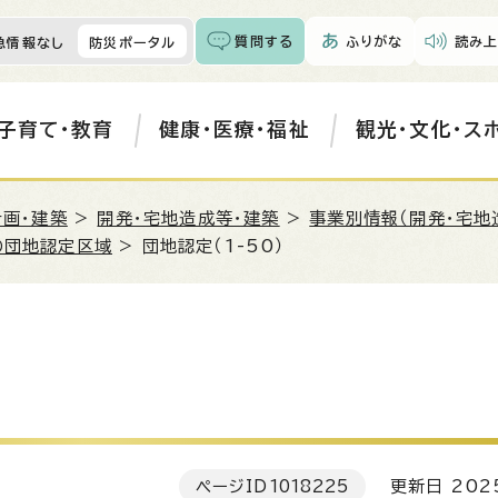
質問する
ふりがな
読み上
急情報なし
防災ポータル
子育て・教育
健康・医療・福祉
観光・文化・ス
計画・建築
>
開発・宅地造成等・建築
>
事業別情報（開発・宅地
の団地認定区域
> 団地認定（1-50）
ページID
1018225
更新日 202