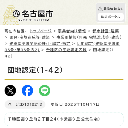
緊急情報なし
防災ポータル
現在の位置：
トップページ
>
事業者向け情報
>
都市計画・建築
>
開発・宅地造成等・建築
>
事業別情報（開発・宅地造成等・建築）
>
建築基準法関係の許可・認定・指定
>
団地認定(建築基準法第
86条・第86条の2)
>
千種区の団地認定区域
> 団地認定（1-
42）
団地認定（1-42）
ページID
1018218
更新日 2025年10月17日
千種区霞ケ丘町2丁目24（市営霞ケ丘公営住宅）