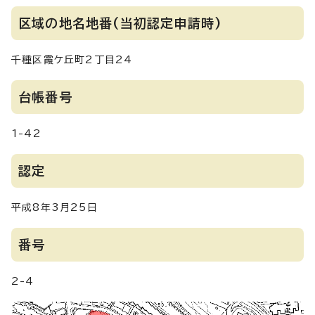
区域の地名地番(当初認定申請時)
千種区霞ケ丘町2丁目24
台帳番号
1-42
認定
平成8年3月25日
番号
2-4