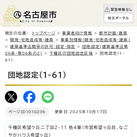
緊急情報なし
防災ポータル
現在の位置：
トップページ
>
事業者向け情報
>
都市計画・建築
>
開発・宅地造成等・建築
>
事業別情報（開発・宅地造成等・建築）
>
建築基準法関係の許可・認定・指定
>
団地認定(建築基準法第
86条・第86条の2)
>
千種区の団地認定区域
> 団地認定（1-
61）
団地認定（1-61）
ページID
1018236
更新日 2025年10月17日
千種区希望ケ丘二丁目2-11 他4筆（市営希望ヶ丘荘、なご
やかハウス希望ヶ丘）