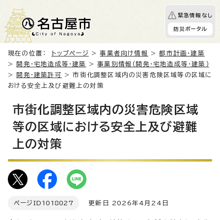
緊急情報なし
防災ポータル
現在の位置：
トップページ
>
事業者向け情報
>
都市計画・建築
>
開発・宅地造成等・建築
>
事業別情報（開発・宅地造成等・建築）
>
開発・建築許可
> 市街化調整区域内の災害危険区域等の区域に
おける安全上及び避難上の対策
市街化調整区域内の災害危険区域
等の区域における安全上及び避難
上の対策
ページID
1018027
更新日 2026年4月24日