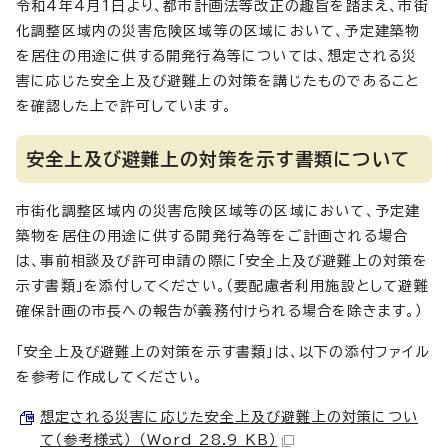
令和4年4月1日より、都市計画法等改正の趣旨を踏まえ、市街
化調整区域内の災害危険区域等の区域において、予定建築物
を居住の用途に供する開発行為等については、想定される災
害に応じた安全上及び避難上の対策を講じたものであること
を確認した上で許可しています。
安全上及び避難上の対策を示す書類について
市街化調整区域内の災害危険区域等の区域において、予定建
築物を居住の用途に供する開発行為等をご計画される場合
は、事前相談及び許可申請の際に「安全上及び避難上の対策を
示す書類」を添付してください。（要配慮者利用施設として避難
確保計画の市長への報告が義務付けられる場合を除きます。）
「安全上及び避難上の対策を示す書類」は、以下の添付ファイル
を参考に作成してください。
想定される災害に応じた安全上及び避難上の対策につい
て（参考様式） （Word 28.9 KB）