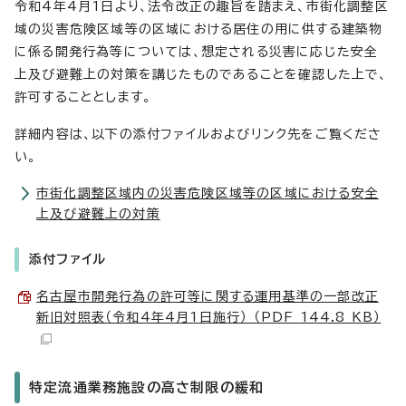
令和4年4月1日より、法令改正の趣旨を踏まえ、市街化調整区
域の災害危険区域等の区域における居住の用に供する建築物
に係る開発行為等については、想定される災害に応じた安全
上及び避難上の対策を講じたものであることを確認した上で、
許可することとします。
詳細内容は、以下の添付ファイルおよびリンク先をご覧くださ
い。
市街化調整区域内の災害危険区域等の区域における安全
上及び避難上の対策
添付ファイル
名古屋市開発行為の許可等に関する運用基準の一部改正
新旧対照表（令和4年4月1日施行） （PDF 144.8 KB）
特定流通業務施設の高さ制限の緩和