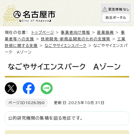
緊急情報なし
防災ポータル
現在の位置：
トップページ
>
事業者向け情報
>
産業振興
>
事
業者等への支援
>
技術開発・新商品開発のための支援策
>
工業
技術に関する支援
>
なごやサイエンスパーク
> なごやサイエンスパ
ーク Aゾーン
なごやサイエンスパーク Aゾーン
ページID
1026390
更新日 2025年10月31日
公的研究機関の集積を図る地区です。