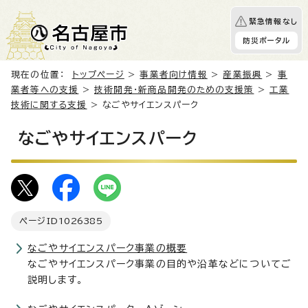
緊急情報なし
防災ポータル
現在の位置：
トップページ
>
事業者向け情報
>
産業振興
>
事
業者等への支援
>
技術開発・新商品開発のための支援策
>
工業
技術に関する支援
> なごやサイエンスパーク
なごやサイエンスパーク
ページID
1026385
なごやサイエンスパーク事業の概要
なごやサイエンスパーク事業の目的や沿革などについてご
説明します。