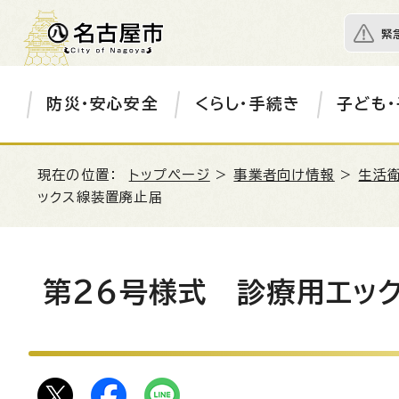
緊
防災・安心安全
くらし・手続き
子ども・
現在の位置：
トップページ
>
事業者向け情報
>
生活衛
ックス線装置廃止届
第26号様式 診療用エッ