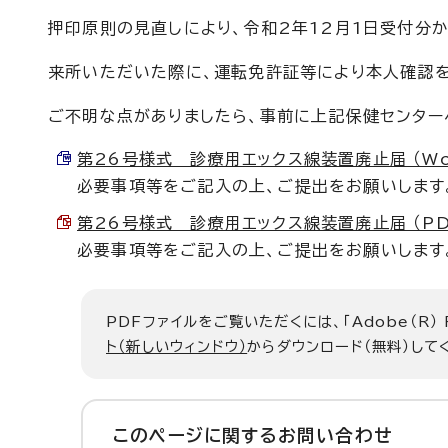
押印原則の見直しにより、令和2年12月1日受付分
来所いただいた際に、運転免許証等により本人確認を
ご不明な点がありましたら、事前に上記保健センター
第26号様式 診療用エックス線装置廃止届 （Word
必要事項等をご記入の上、ご提出をお願いします
第26号様式 診療用エックス線装置廃止届 （PDF 
必要事項等をご記入の上、ご提出をお願いします
PDFファイルをご覧いただくには、「Adobe（R）
ト（新しいウィンドウ）
からダウンロード（無料）して
このページに関する
お問い合わせ