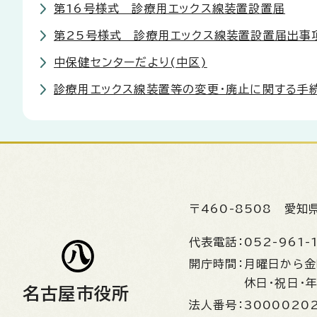
第16号様式 診療用エックス線装置設置届
第25号様式 診療用エックス線装置設置届出事
中保健センターだより(中区)
診療用エックス線装置等の変更・廃止に関する手
〒460-8508
愛知
代表電話：
052-961-
開庁時間：
月曜日から
休日・祝日・
名古屋市役所
法人番号：
3000020