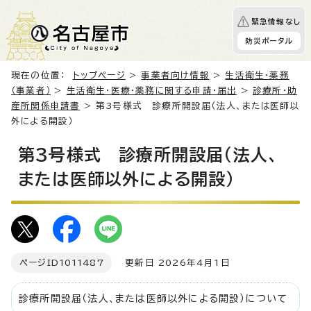
緊急情報なし
防災ポータル
現在の位置：
トップページ
>
事業者向け情報
>
生活衛生・薬務
（事業者）
>
生活衛生・医療・薬務に関する申請・届出
>
診療所・助
産所関係申請書
> 第3号様式 診療所開設届（法人、または医師以
外による開設）
第3号様式 診療所開設届（法人、
または医師以外による開設）
ページID
1011487
更新日 2026年4月1日
診療所開設届（法人、または医師以外による開設）について