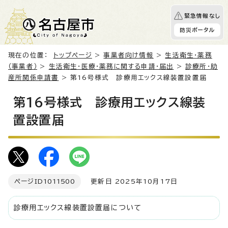
緊急情報なし
防災ポータル
現在の位置：
トップページ
>
事業者向け情報
>
生活衛生・薬務
（事業者）
>
生活衛生・医療・薬務に関する申請・届出
>
診療所・助
産所関係申請書
> 第16号様式 診療用エックス線装置設置届
第16号様式 診療用エックス線装
置設置届
ページID
1011500
更新日 2025年10月17日
診療用エックス線装置設置届について