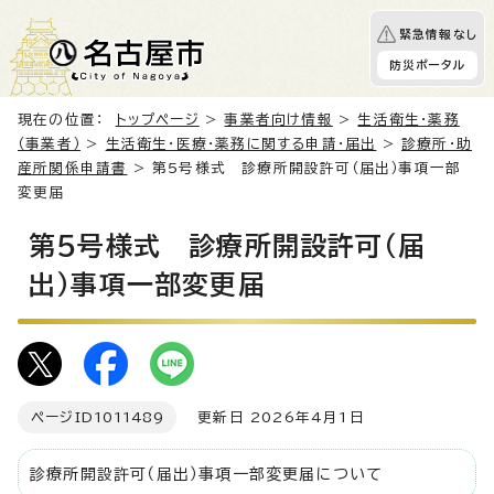
緊急情報なし
防災ポータル
現在の位置：
トップページ
>
事業者向け情報
>
生活衛生・薬務
（事業者）
>
生活衛生・医療・薬務に関する申請・届出
>
診療所・助
産所関係申請書
> 第5号様式 診療所開設許可（届出）事項一部
変更届
第5号様式 診療所開設許可（届
出）事項一部変更届
ページID
1011489
更新日 2026年4月1日
診療所開設許可（届出）事項一部変更届について