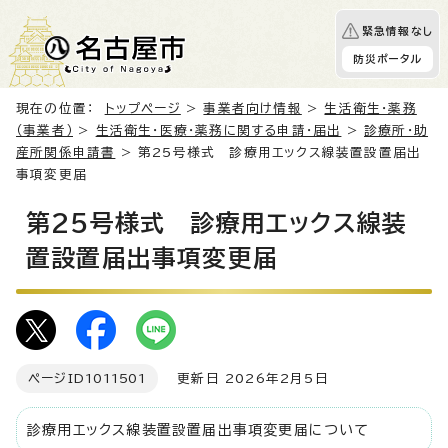
緊急情報なし
防災ポータル
現在の位置：
トップページ
>
事業者向け情報
>
生活衛生・薬務
（事業者）
>
生活衛生・医療・薬務に関する申請・届出
>
診療所・助
産所関係申請書
> 第25号様式 診療用エックス線装置設置届出
事項変更届
第25号様式 診療用エックス線装
置設置届出事項変更届
ページID
1011501
更新日 2026年2月5日
診療用エックス線装置設置届出事項変更届について