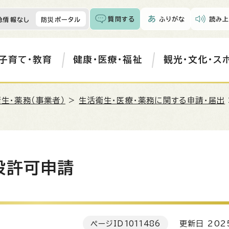
質問する
ふりがな
読み上
急情報なし
防災ポータル
子育て・教育
健康・医療・福祉
観光・文化・ス
生・薬務（事業者）
>
生活衛生・医療・薬務に関する申請・届出
設許可申請
ページID
1011486
更新日 202