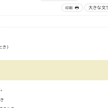
大きな文
印刷
とき)
。
とき