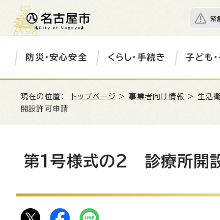
緊
防災・安心安全
くらし・手続き
子ども・
現在の位置：
トップページ
>
事業者向け情報
>
生活衛
開設許可申請
第1号様式の2 診療所開