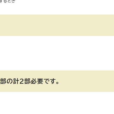
するとき
1部の計2部必要です。