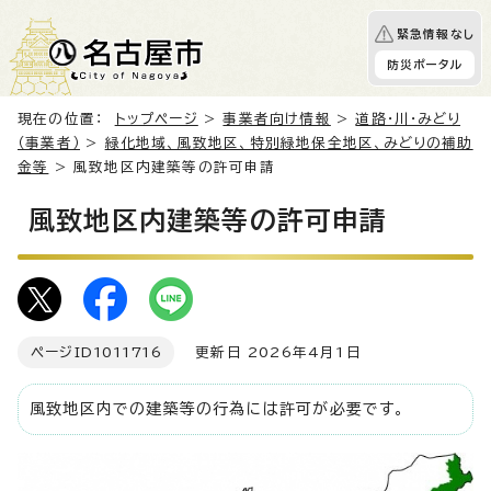
緊急情報なし
防災ポータル
現在の位置：
トップページ
>
事業者向け情報
>
道路・川・みどり
（事業者）
>
緑化地域、風致地区、特別緑地保全地区、みどりの補助
金等
> 風致地区内建築等の許可申請
風致地区内建築等の許可申請
ページID
1011716
更新日 2026年4月1日
風致地区内での建築等の行為には許可が必要です。