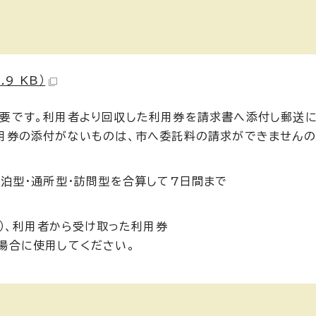
れ
9 KB）
要です。利用者より回収した利用券を請求書へ添付し郵送
用券の添付がないものは、市へ委託料の請求ができません
宿泊型・通所型・訪問型を合算して7日間まで
式）、利用者から受け取った利用券
場合に使用してください。