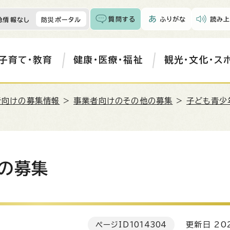
質問する
ふりがな
読み上
急情報なし
防災ポータル
子育て・教育
健康・医療・福祉
観光・文化・ス
者向けの募集情報
>
事業者向けのその他の募集
>
子ども青少
の募集
ページID
1014304
更新日 202