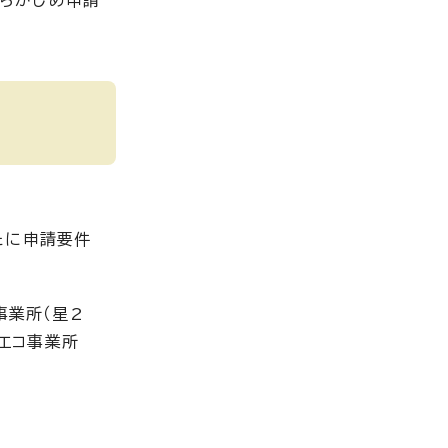
あらかじめ申請
たに申請要件
事業所（星2
録エコ事業所