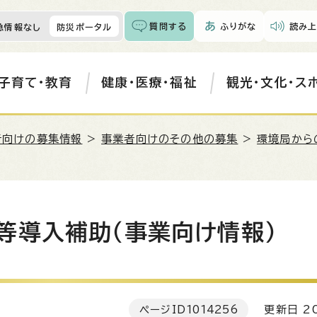
質問する
ふりがな
読み上
急情報なし
防災ポータル
子育て・教育
健康・医療・福祉
観光・文化・ス
者向けの募集情報
>
事業者向けのその他の募集
>
環境局から
等導入補助（事業向け情報）
ページID
1014256
更新日 20