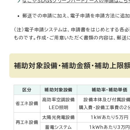
なごやSDGsグリーンパートナーズの申請はこち
郵送での申請に加え、電子申請を申請方法に追加
（注）電子申請システムは、申請書をはじめとする各
ものです。作成・ご用意いただく書類の内容は、郵送
補助対象設備・補助金額・補助上限
区分
補助対象設備
補助率・補助単価
高効率空調設備
設備本体及び付属設
省エネ設備
LED照明
購入費・設備工事費の2
太陽光発電設備
1kWあたり5万円
再エネ設備
蓄電システム
1kWhあたり3万