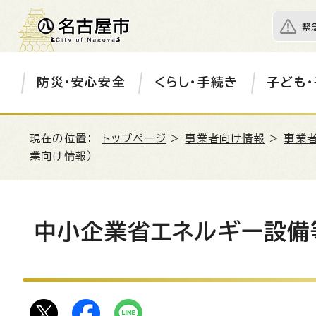
緊
防災・安心安全
くらし・手続き
子ども・
現在の位置：
トップページ
>
事業者向け情報
>
事業
業向け情報）
中小企業省エネルギー設備