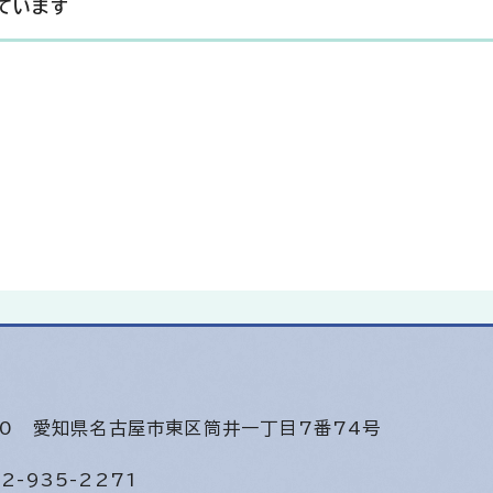
ています
640
愛知県名古屋市東区筒井一丁目7番74号
2-935-2271