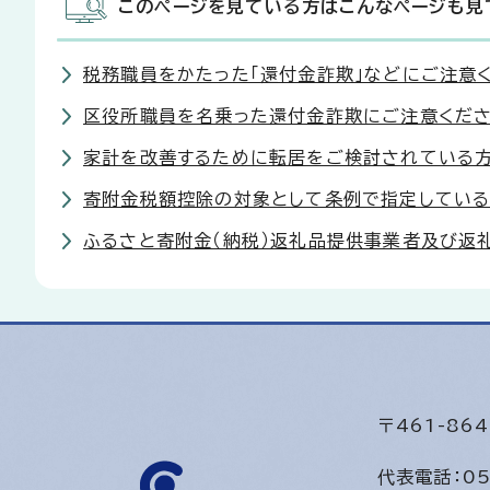
このページを見ている方はこんなページも見
税務職員をかたった「還付金詐欺」などにご注意
区役所職員を名乗った還付金詐欺にご注意ください
家計を改善するために転居をご検討されている方
寄附金税額控除の対象として条例で指定してい
ふるさと寄附金（納税）返礼品提供事業者及び返
〒461-8
代表電話：
05