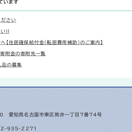
ています
ください
!!
へ【住居確保給付金（転居費用補助）のご案内】
る寄附金の寄附先一覧
礼品の募集
640
愛知県名古屋市東区筒井一丁目7番74号
2-935-2271