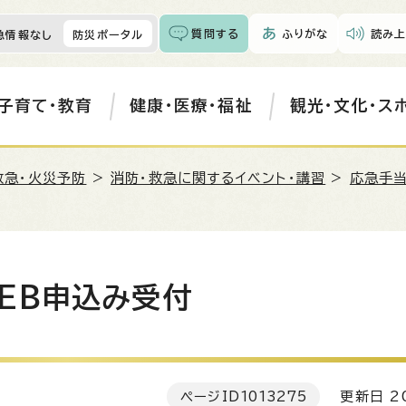
質問する
ふりがな
読み上
急情報なし
防災ポータル
子育て・教育
健康・医療・福祉
観光・文化・ス
救急・火災予防
>
消防・救急に関するイベント・講習
>
応急手
EB申込み受付
ページID
1013275
更新日 20