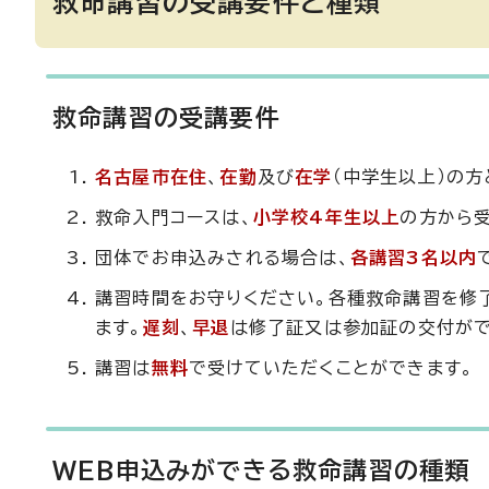
救命講習の受講要件と種類
救命講習の受講要件
名古屋市
在住
、
在勤
及び
在学
（中学生以上）の方
救命入門コースは、
小学校4年生以上
の方から
団体でお申込みされる場合は、
各講習3名以内
講習時間をお守りください。各種救命講習を修
ます。
遅刻
、
早退
は修了証又は参加証の交付がで
講習は
無料
で受けていただくことができます。
WEB申込みができる救命講習の種類