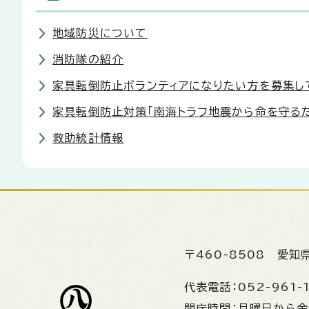
地域防災について
消防隊の紹介
家具転倒防止ボランティアになりたい方を募集し
家具転倒防止対策「南海トラフ地震から命を守る
救助統計情報
〒460-8508
愛知
代表電話：
052-961-
開庁時間：
月曜日から