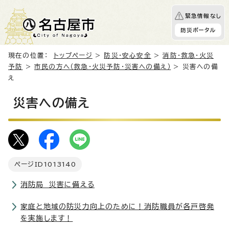
緊急情報なし
防災ポータル
現在の位置：
トップページ
>
防災・安心安全
>
消防・救急・火災
予防
>
市民の方へ（救急・火災予防・災害への備え）
> 災害への備
え
災害への備え
ページID
1013140
消防局 災害に備える
家庭と地域の防災力向上のために！消防職員が各戸啓発
を実施します！