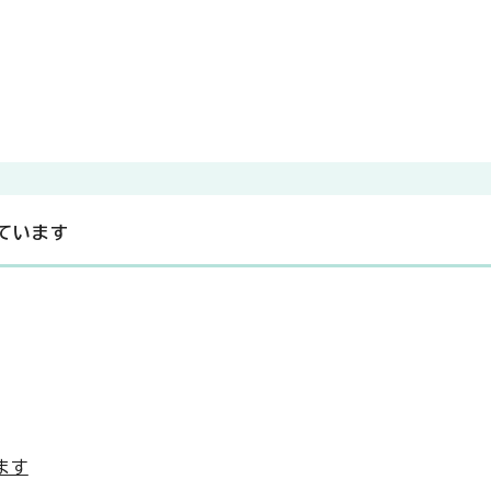
ています
ます