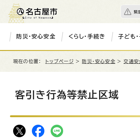
緊
防災・安心安全
くらし・手続き
子ども・
現在の位置：
トップページ
>
防災・安心安全
>
交通安
客引き行為等禁止区域