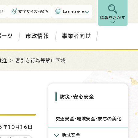
げ
文字サイズ・配色
Language
情報をさがす
ポーツ
市政情報
事業者向け
推進
> 客引き行為等禁止区域
防災・安心安全
交通安全・地域安全・まちの美化
5年10月16日
地域安全