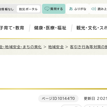
質問する
ふりがな
読み上
急情報なし
防災ポータル
子育て・教育
健康・医療・福祉
観光・文化・ス
全・地域安全・まちの美化
>
地域安全
>
客引き行為等対策の
ページID
1014470
更新日 202