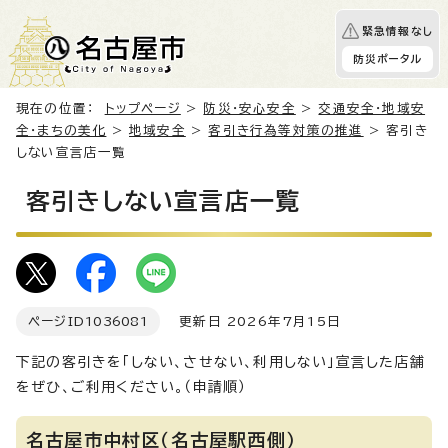
緊急情報なし
防災ポータル
現在の位置：
トップページ
>
防災・安心安全
>
交通安全・地域安
全・まちの美化
>
地域安全
>
客引き行為等対策の推進
> 客引き
しない宣言店一覧
客引きしない宣言店一覧
ページID
1036081
更新日 2026年7月15日
下記の客引きを「しない、させない、利用しない」宣言した店舗
をぜひ、ご利用ください。（申請順）
名古屋市中村区（名古屋駅西側）