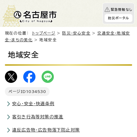
緊急情報なし
防災ポータル
現在の位置：
トップページ
>
防災・安心安全
>
交通安全・地域安
全・まちの美化
> 地域安全
地域安全
ページID
1034530
安心・安全・快適条例
客引き行為等対策の推進
違反広告物・広告物落下防止対策