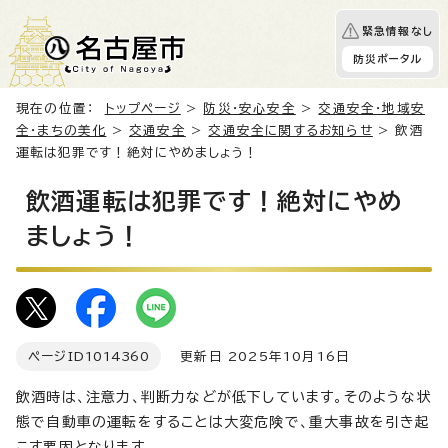
緊急情報なし
防災ポータル
現在の位置：
トップページ
>
防災・安心安全
>
交通安全・地域安
全・まちの美化
>
交通安全
>
交通安全に関するお知らせ
> 飲酒
運転は犯罪です！絶対にやめましょう！
飲酒運転は犯罪です！絶対にやめ
ましょう！
ページID
1014360
更新日 2025年10月16日
飲酒時は、注意力、判断力などが低下しています。そのような状
態で自動車の運転をすることは大変危険で、重大事故を引き起
こす要因となります。