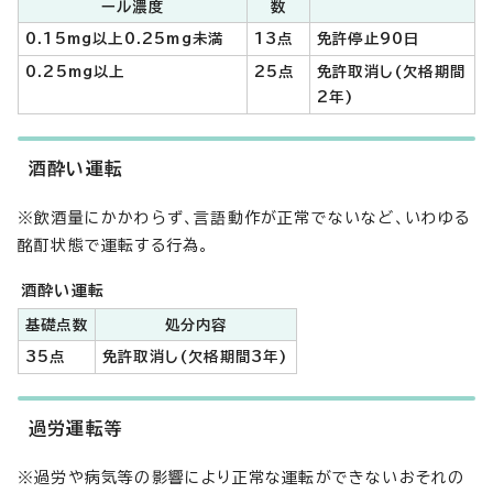
ール濃度
数
0.15mg以上0.25mg未満
13点
免許停止90日
0.25mg以上
25点
免許取消し(欠格期間
2年)
酒酔い運転
※飲酒量にかかわらず、言語動作が正常でないなど、いわゆる
酩酊状態で運転する行為。
酒酔い運転
基礎点数
処分内容
35点
免許取消し(欠格期間3年)
過労運転等
※過労や病気等の影響により正常な運転ができないおそれの