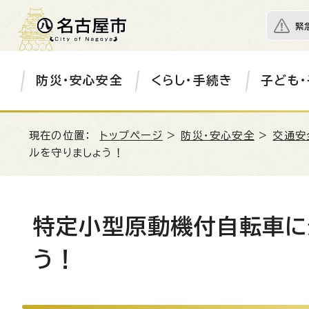
緊
防災・安心安全
くらし・手続き
子ども・
現在の位置：
トップページ
>
防災・安心安全
>
交通安
ルを守りましょう！
特定小型原動機付自転車に
う！