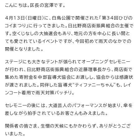
こんにちは。区長の宮澤です。
4月13日（日曜日）に、白鳥公園で開催された「第34回ひびの
コイまつり」に行ってきました。日比野商店街振興組合の主催で
す。空くじなしの大抽選会もあり、地元の方を中心に長い間と
ても愛されているイベントですが、今回初めて雨天のなかでの
開催となりました。
ステージにも大きなテントが張られてオープニングセレモニー
が行われ、日比野商店街振興組合の近藤理事長から、商店街で
集めた寄附金を中部盲導犬協会にお渡しし、協会からは感謝状
が渡されました。同伴した盲導犬“ティファニーちゃん”も、レイ
ンコート着用で雨天対策バッチリ。
セレモニーの後には、大道芸人のパフォーマンスが始まり、傘を
差しながら拍手されているお客さんもみえました。
関係者の皆さま、生憎の天候にもかかわらず、ありがとうござ
いました。