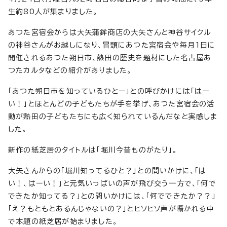
生約80人が集まりました。
あつた宮宿会からは大矢蒲鉾商店の大矢さんと神谷サイクル
の神谷さんがお越しになり、冒頭にあつた宮宿会や毎月1日に
開催されるあつた朔日市、熱田の歴史を題材にした名古屋あ
つたカルタなどの紹介がありました。
「あつた朔日市を知っているひとー」との呼びかけには「はー
い！」とほとんどの子どもたちが手を挙げ、あつた宮宿会の活
動が熱田の子どもたちにも広く知られているんだなと実感しま
した。
新作の紙芝居のタイトルは「堀川今昔ものがたり」。
大矢さんからの「堀川知ってるひと？」との問いかけに、「は
い！、はーい！」と元気いっぱいの声が飛び交う一方で、「何で
できたか知ってる？」との問いかけには、「何でできたか？？」
「え？もともとあるんじゃないの？」とヒソヒソ声が囁かれる中
で本題の紙芝居が始まりました。