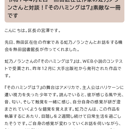
ンさんと対談！『そのハミングは7』素敵な一冊
です
こんにちは。区長の宮澤です。
先日、熱田区在住の作家である虹乃ノランさんとお話をする機
会を熱田図書館長が作ってくれました。
虹乃ノランさんの『そのハミングは7』は、WEB小説のコンテス
トで受賞され、昨年12月に大手出版社から発刊された作品で
す。
『そのハミングは7』の舞台はアメリカで、主人公はハリケーンに
遭い視力を失った少年です。読んでいると、彼が感じる風や光、
音、匂い、そして触覚を一緒に感じ、自分自身の感覚が研ぎ澄
まされていくような錯覚を覚えます。虹乃さんは、この作品を
執筆するにあたり、目隠しを2週間し続けて日常生活を過ごし
たそうです。ご自身の感覚が変わっていくお話を伺いながら、