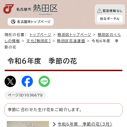
緊急情報なし
防災ポータル
名古屋市
トップページ
現在の位置：
トップページ
>
熱田区トップページ
>
熱田区のくら
しの情報
>
文化［熱田区］
>
熱田区花道連盟
> 令和6年度 季
節の花
令和6年度 季節の花
ページID
1036679
季節に合わせた生け花をご紹介します。
令和6年度 季節の花（3月）