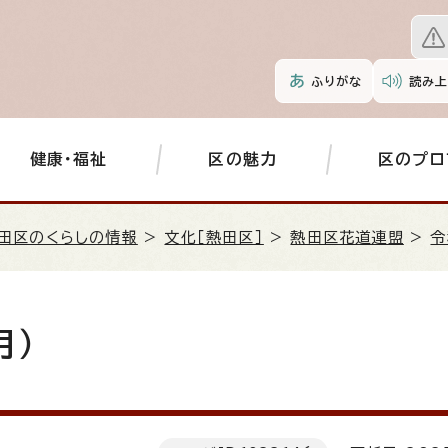
ふりがな
読み上
健康・福祉
区の魅力
区のプロ
田区のくらしの情報
>
文化［熱田区］
>
熱田区花道連盟
>
令
月）