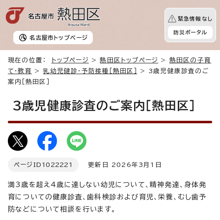
緊急情報なし
防災ポータル
名古屋市
トップページ
現在の位置：
トップページ
>
熱田区トップページ
>
熱田区の子育
て・教育
>
乳幼児健診・予防接種［熱田区］
> 3歳児健康診査のご
案内［熱田区］
3歳児健康診査のご案内［熱田区］
ページID
1022221
更新日 2026年3月1日
満3歳を超え4歳に達しない幼児について、精神発達、身体発
育についての健康診査、歯科検診および育児、栄養、むし歯予
防などについて相談を行います。