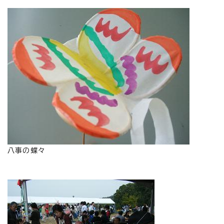
八事の蝶々