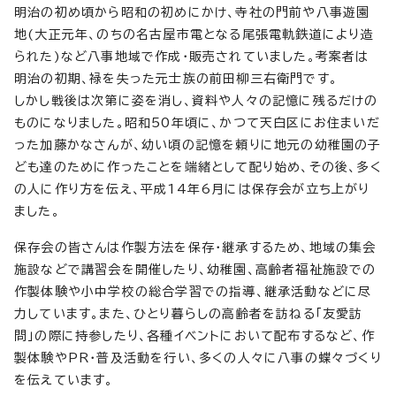
明治の初め頃から昭和の初めにかけ、寺社の門前や八事遊園
地(大正元年、のちの名古屋市電となる尾張電軌鉄道により造
られた)など八事地域で作成・販売されていました。考案者は
明治の初期、禄を失った元士族の前田柳三右衛門です。
しかし戦後は次第に姿を消し、資料や人々の記憶に残るだけの
ものになりました。昭和50年頃に、かつて天白区にお住まいだ
った加藤かなさんが、幼い頃の記憶を頼りに地元の幼稚園の子
ども達のために作ったことを端緒として配り始め、その後、多く
の人に作り方を伝え、平成14年6月には保存会が立ち上がり
ました。
保存会の皆さんは作製方法を保存・継承するため、地域の集会
施設などで講習会を開催したり、幼稚園、高齢者福祉施設での
作製体験や小中学校の総合学習での指導、継承活動などに尽
力しています。また、ひとり暮らしの高齢者を訪ねる「友愛訪
問」の際に持参したり、各種イベントにおいて配布するなど、作
製体験やPR・普及活動を行い、多くの人々に八事の蝶々づくり
を伝えています。