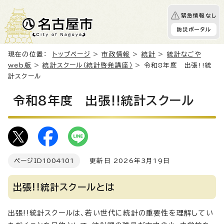
緊急情報なし
防災ポータル
現在の位置：
トップページ
>
市政情報
>
統計
>
統計なごや
web版
>
統計スクール（統計啓発講座）
> 令和8年度 出張!!統
計スクール
令和8年度 出張!!統計スクール
ページID
1004101
更新日 2026年3月19日
出張!!統計スクールとは
出張!!統計スクールは、若い世代に統計の重要性を理解してい