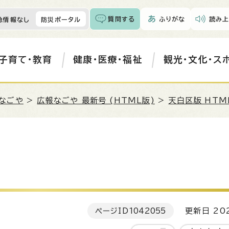
質問する
ふりがな
読み上
急情報なし
防災ポータル
子育て・教育
健康・医療・福祉
観光・文化・ス
なごや
>
広報なごや 最新号 (HTML版)
>
天白区版 HTM
ページID
1042055
更新日 202