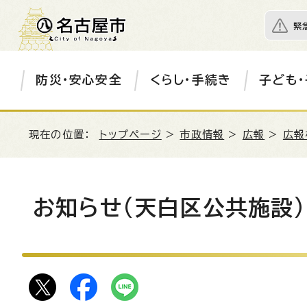
緊
防災・安心安全
くらし・手続き
子ども・
現在の位置：
トップページ
>
市政情報
>
広報
>
広報
お知らせ(天白区公共施設)