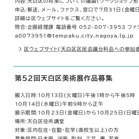
内容:天白区の将来についての議論(ワークショップ形
申込:郵送、メール、ファクス、窓口で7月31日(金曜
詳細は区ウェブサイトをご覧ください。
問合:企画経理課 電話番号 052-807-3953 ファ
a8073951@tempaku.city.nagoya.lg.jp
区ウェブサイト(天白区区民会議分科会への参加
第52回天白区美術展作品募集
搬入日時:10月13日(火曜日)午後1時から午後5時
10月14日(水曜日)午前9時から正午
展示期間:10月23日(金曜日)から10月25日(日曜
場所:天白区役所講堂
対象:区内在住・在勤・在学(高校生以上)の方
募集部門:日本画、洋画、彫刻、工芸、書、写真