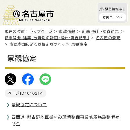
緊急情報なし
防災ポータル
現在の位置：
トップページ
>
市政情報
>
計画・指針・調査結果
>
都市開発・建築［分野別の計画・指針・調査結果］
>
名古屋の景観
>
市民参加による景観まちづくり
> 景観協定
景観協定
ページID
1010214
景観協定について
四間道・那古野地区街なみ環境整備事業修景施設整備補
助金