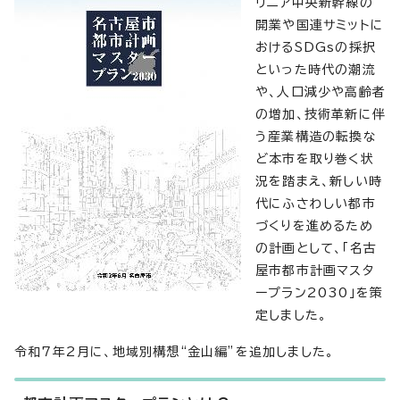
リニア中央新幹線の
開業や国連サミットに
おけるSDGsの採択
といった時代の潮流
や、人口減少や高齢者
の増加、技術革新に伴
う産業構造の転換な
ど本市を取り巻く状
況を踏まえ、新しい時
代にふさわしい都市
づくりを進めるため
の計画として、「名古
屋市都市計画マスタ
ープラン2030」を策
定しました。
令和7年2月に、地域別構想“金山編”を追加しました。