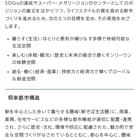
SDGsの達成やスーパー・メガリージョンのセンターとしてのポ
ジションの確立をはかりつつ、ライフスタイルの質を高める都市
づくりを進めるため、次の3つの目標を定め、その実現をめざ
します。
暮らす(生活)：ゆとりと便利が織りなす多様で持続可能な
生活空間
楽しむ(余暇・観光)：歴史と未来の融合で磨くオンリーワン
の体験空間
創る・働く(経済・産業)：技術力と経済力で輝くグローバル
な創造空間
将来都市構造
駅を中心とした歩いて暮らせる圏域（駅そば生活圏）に、商業、
業務、住宅サービスなどの多様な都市機能が適切に配置・連携
され、さらに歴史・文化、環境や防災に配慮された、魅力的で安
全な空間づくりがなされているとともに、都心を中心に、圏域