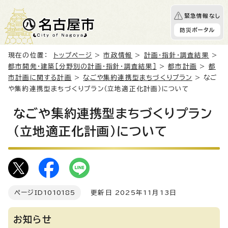
緊急情報なし
防災ポータル
現在の位置：
トップページ
>
市政情報
>
計画・指針・調査結果
>
都市開発・建築［分野別の計画・指針・調査結果］
>
都市計画
>
都
市計画に関する計画
>
なごや集約連携型まちづくりプラン
> なご
や集約連携型まちづくりプラン（立地適正化計画）について
なごや集約連携型まちづくりプラン
（立地適正化計画）について
ページID
1010185
更新日 2025年11月13日
お知らせ