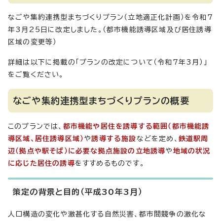
なごや集約連携型まちづくりプラン（立地適正化計画）を令和7
年3月25日に改定しました。（都市機能誘導区域及び居住誘導
区域の変更等）
詳細は以下に掲載の「プランの改定について（令和7年3月）」
をご覧ください。
なごや集約連携型まちづくりプランの概要
このプランでは、
都市機能や居住を誘導する範囲（都市機能誘
導区域、居住誘導区域）
や
誘導する施設
などを定め、
鉄道駅周
辺（拠点や駅そば）に必要な拠点施設の立地誘導
や
地域の状況
に応じた居住の誘導
をすすめるものです。
策定の背景と目的（平成30年3月）
人口構造の変化や激甚化する自然災害、都市間競争の激化な