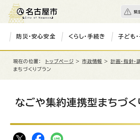
緊
防災・安心安全
くらし・手続き
子ども・
現在の位置：
トップページ
>
市政情報
>
計画・指針・
まちづくりプラン
なごや集約連携型まちづく