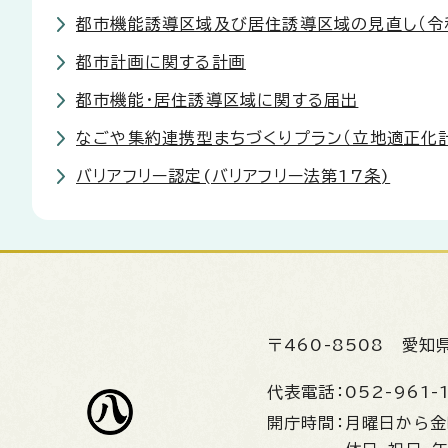
都市機能誘導区域及び居住誘導区域の見直し（令
都市計画に関する計画
都市機能・居住誘導区域に関する届出
なごや集約連携型まちづくりプラン（立地適正化
バリアフリー認定(バリアフリー法第17条)
〒460-8508
愛知
代表電話：
052-961-
開庁時間：
月曜日から