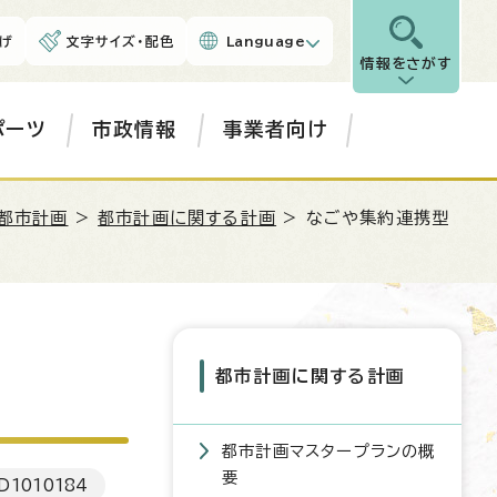
げ
文字サイズ・配色
Language
情報をさがす
ポーツ
市政情報
事業者向け
都市計画
>
都市計画に関する計画
> なごや集約連携型
都市計画に関する計画
都市計画マスタープランの概
要
D
1010184