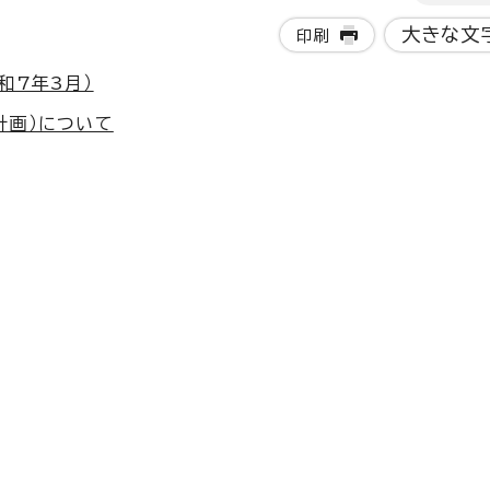
大きな文
印刷
和7年3月）
計画）について