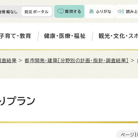
質問する
ふりがな
読み上
急情報なし
防災ポータル
子育て・教育
健康・医療・福祉
観光・文化・ス
調査結果
>
都市開発・建築［分野別の計画・指針・調査結果］
>
りプラン
ページI