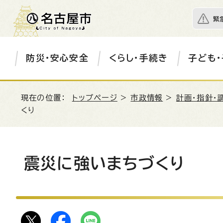
緊
防災・安心安全
くらし・手続き
子ども・
現在の位置：
トップページ
>
市政情報
>
計画・指針・
くり
震災に強いまちづくり