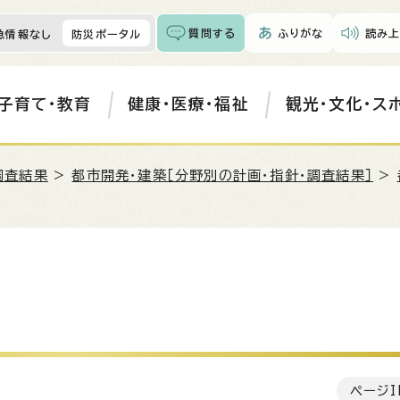
質問する
ふりがな
読み上
急情報なし
防災ポータル
子育て・教育
健康・医療・福祉
観光・文化・ス
調査結果
>
都市開発・建築［分野別の計画・指針・調査結果］
>
ページI