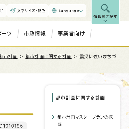
げ
文字サイズ・配色
Language
情報をさがす
ポーツ
市政情報
事業者向け
都市計画
>
都市計画に関する計画
> 震災に強いまちづ
都市計画に関する計画
都市計画マスタープランの概
要
D
1010186