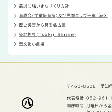
震災に強いまちづくり方針
育成会(学童保育所)及び児童クラブ一覧 港区
歴史災害から見る名古屋
築地神社(Tsukiji Shrine)
港文化小劇場
〒460-8508
愛知
代表電話：
052-961-
開庁時間：
月曜日から