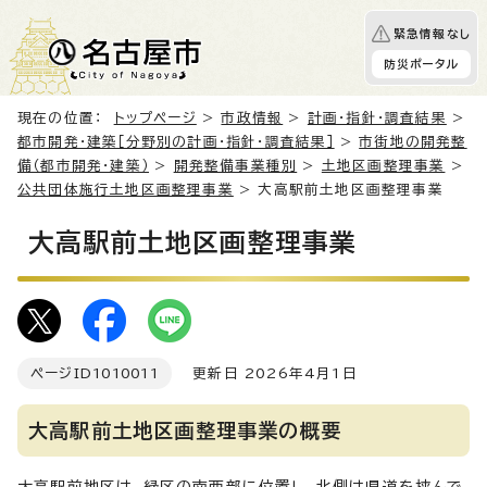
緊急情報なし
防災ポータル
現在の位置：
トップページ
>
市政情報
>
計画・指針・調査結果
>
都市開発・建築［分野別の計画・指針・調査結果］
>
市街地の開発整
備（都市開発・建築）
>
開発整備事業種別
>
土地区画整理事業
>
公共団体施行土地区画整理事業
> 大高駅前土地区画整理事業
大高駅前土地区画整理事業
ページID
1010011
更新日 2026年4月1日
大高駅前土地区画整理事業の概要