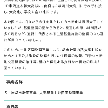
大高駅前地区は、緑区の南西部に位置し、北側は県道を挟んで
JR東海道本線大高駅に、南側は2級河川大高川にそれぞれ接
し、大高北小学校を含む地区です。
本地区では、旧来からの住宅地としての市街化はほぼ完了して
いましたが、基盤整備の面からみると、見通しの悪い細街路が
多く残るなど、道路に代表される生活基盤施設の整備の立ち遅
れが目立っていました。
このため、土地区画整理事業により、都市計画道路大高町線を
始めとする公共施設の整備を行い、住環境の改善、円滑な市街
地交通機能の確保等、魅力と個性ある良好な市街地の形成を
図っています。
事業名称
名古屋都市計画事業 大高駅前土地区画整理事業
施行者