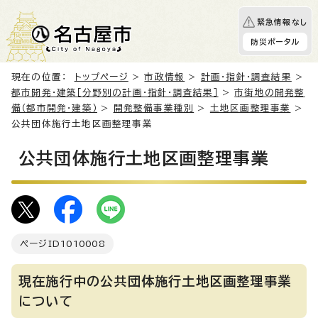
緊急情報なし
防災ポータル
現在の位置：
トップページ
>
市政情報
>
計画・指針・調査結果
>
都市開発・建築［分野別の計画・指針・調査結果］
>
市街地の開発整
備（都市開発・建築）
>
開発整備事業種別
>
土地区画整理事業
>
公共団体施行土地区画整理事業
公共団体施行土地区画整理事業
ページID
1010008
現在施行中の公共団体施行土地区画整理事業
について