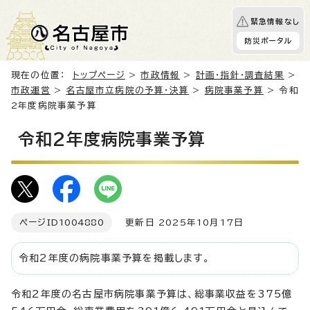
緊急情報なし
防災ポータル
現在の位置：
トップページ
>
市政情報
>
計画・指針・調査結果
>
市政運営
>
名古屋市立病院の予算・決算
>
病院事業予算
> 令和
2年度病院事業予算
令和2年度病院事業予算
ページID
1004880
更新日 2025年10月17日
令和2年度の病院事業予算を掲載します。
令和2年度の名古屋市病院事業予算は、総事業収益を375億