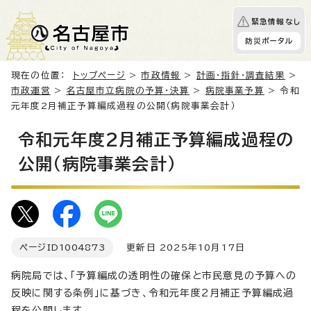
緊急情報なし
防災ポータル
現在の位置：
トップページ
>
市政情報
>
計画・指針・調査結果
>
市政運営
>
名古屋市立病院の予算・決算
>
病院事業予算
> 令和
元年度2月補正予算編成過程の公開（病院事業会計）
令和元年度2月補正予算編成過程の
公開（病院事業会計）
ページID
1004873
更新日 2025年10月17日
病院局では、「予算編成の透明性の確保と市民意見の予算への
反映に関する条例」に基づき、令和元年度2月補正予算編成過
程を公開します。