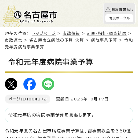
緊急情報なし
防災ポータル
現在の位置：
トップページ
>
市政情報
>
計画・指針・調査結果
>
市政運営
>
名古屋市立病院の予算・決算
>
病院事業予算
> 令和
元年度病院事業予算
令和元年度病院事業予算
ページID
1004872
更新日 2025年10月17日
令和元年度の病院事業予算を掲載します。
令和元年度の名古屋市病院事業予算は、総事業収益を360億