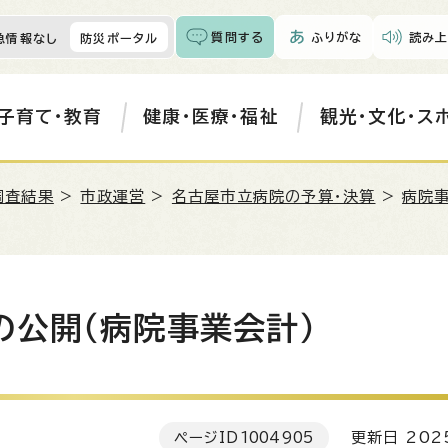
質問する
ふりがな
読み上
急情報なし
防災ポータル
子育て・教育
健康・医療・福祉
観光・文化・ス
調査結果
>
市政運営
>
名古屋市立病院の予算・決算
>
病院
の公開（病院事業会計）
ページID
1004905
更新日 202