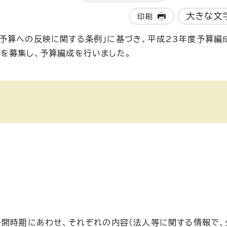
大きな文
印刷
予算への反映に関する条例」に基づき、平成23年度予算編
を募集し、予算編成を行いました。
公開時期にあわせ、それぞれの内容（法人等に関する情報で