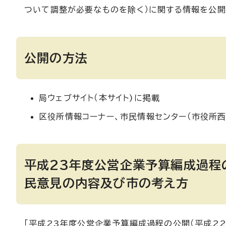
ついて調整が必要なものを除く）に関する情報を公開
公開の方法
局ウェブサイト（本サイト)に掲載
区役所情報コーナー、市民情報センター（市役所西
平成23年度公営企業予算編成過程の
民意見の内容及び市の考え方
「平成23年度公営企業予算編成過程の公開（平成22