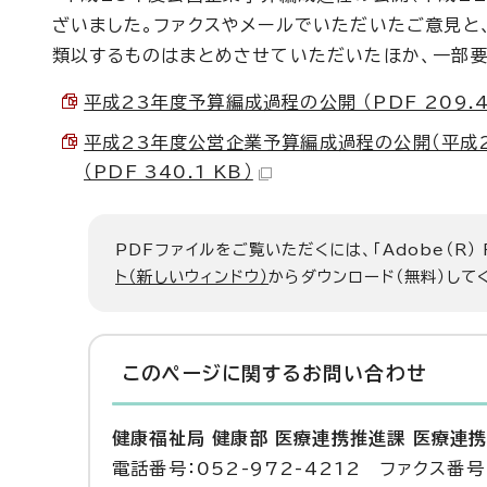
ざいました。ファクスやメールでいただいたご意見と
類以するものはまとめさせていただいたほか、一部要
平成23年度予算編成過程の公開 （PDF 209.4
平成23年度公営企業予算編成過程の公開（平成
（PDF 340.1 KB）
PDFファイルをご覧いただくには、「Adobe（R）
ト（新しいウィンドウ）
からダウンロード（無料）して
このページに関する
お問い合わせ
健康福祉局 健康部 医療連携推進課 医療連
電話番号：052-972-4212 ファクス番号：