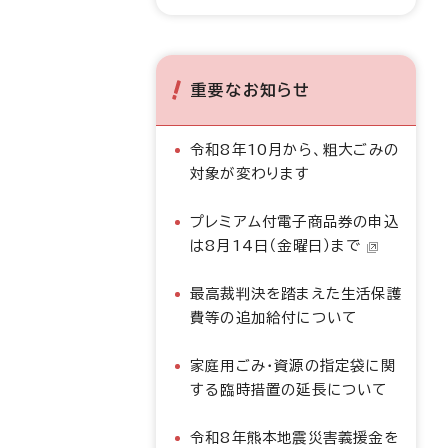
重要なお知らせ
令和8年10月から、粗大ごみの
対象が変わります
プレミアム付電子商品券の申込
は8月14日（金曜日）まで
最高裁判決を踏まえた生活保護
費等の追加給付について
家庭用ごみ・資源の指定袋に関
する臨時措置の延長について
令和8年熊本地震災害義援金を