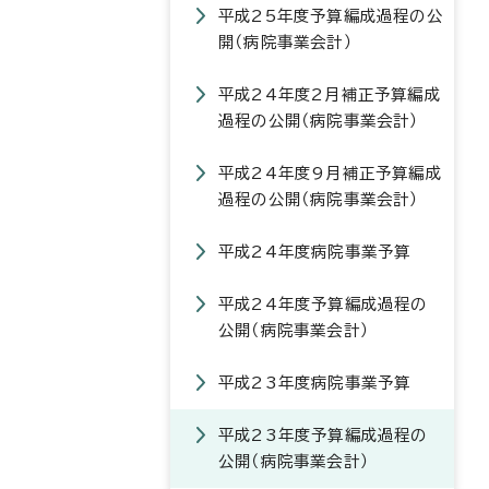
平成25年度予算編成過程の公
開（病院事業会計）
平成24年度2月補正予算編成
過程の公開（病院事業会計）
平成24年度9月補正予算編成
過程の公開（病院事業会計）
平成24年度病院事業予算
平成24年度予算編成過程の
公開（病院事業会計）
平成23年度病院事業予算
平成23年度予算編成過程の
公開（病院事業会計）