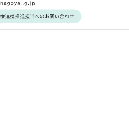
agoya.lg.jp
医療連携推進担当へのお問い合わせ