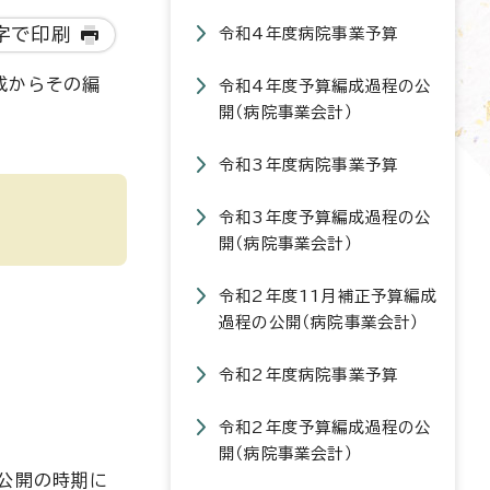
字で印刷
令和4年度病院事業予算
成からその編
令和4年度予算編成過程の公
開（病院事業会計）
令和3年度病院事業予算
令和3年度予算編成過程の公
開（病院事業会計）
令和2年度11月補正予算編成
過程の公開（病院事業会計）
令和2年度病院事業予算
令和2年度予算編成過程の公
開（病院事業会計）
、公開の時期に