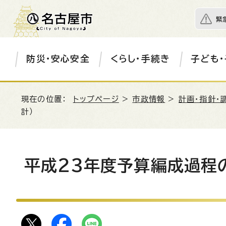
緊
防災・安心安全
くらし・手続き
子ども・
現在の位置：
トップページ
>
市政情報
>
計画・指針・
計）
平成23年度予算編成過程