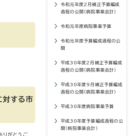
令和元年度2月補正予算編成
過程の公開（病院事業会計）
令和元年度病院事業予算
令和元年度予算編成過程の公
開
平成30年度2月補正予算編成
過程の公開（病院事業会計）
平成30年度9月補正予算編成
過程の公開（病院事業会計）
に対する市
平成30年度病院事業予算
平成30年度予算編成過程の公
開（病院事業会計）
ありがとうご