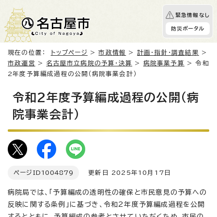
緊急情報なし
防災ポータル
現在の位置：
トップページ
>
市政情報
>
計画・指針・調査結果
>
市政運営
>
名古屋市立病院の予算・決算
>
病院事業予算
> 令和
2年度予算編成過程の公開（病院事業会計）
令和2年度予算編成過程の公開（病
院事業会計）
ページID
1004879
更新日 2025年10月17日
病院局では、「予算編成の透明性の確保と市民意見の予算への
反映に関する条例」に基づき、令和2年度予算編成過程を公開
するとともに、予算編成の参考とさせていただくため、市民の